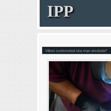
IPP
Vilken svetsmetod ska man använda?