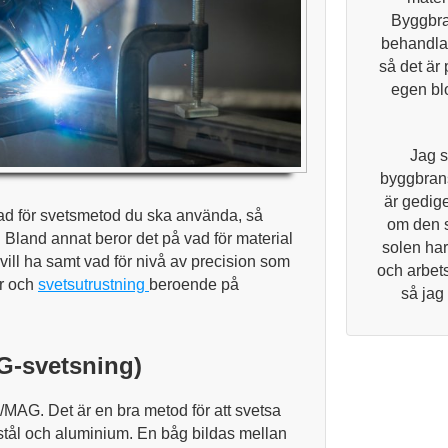
Byggbra
behandlar
så det är 
egen blo
Jag s
byggbrans
är gedige
ad för svetsmetod du ska använda, så
om den 
. Bland annat beror det på vad för material
solen har
vill ha samt vad för nivå av precision som
och arbets
ar och
svetsutrustning
beroende på
så jag
G-svetsning)
/MAG. Det är en bra metod för att svetsa
itt stål och aluminium. En båg bildas mellan