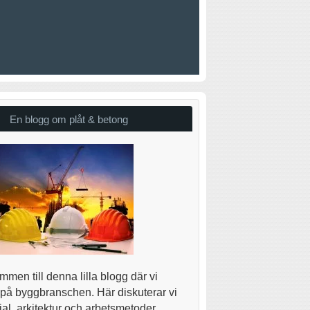
En blogg om plåt & betong
men till denna lilla blogg där vi
 på byggbranschen. Här diskuterar vi
al, arkitektur och arbetsmetoder.