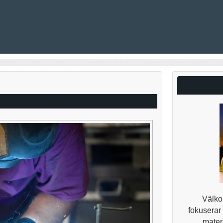
Välkom
fokuserar
materi