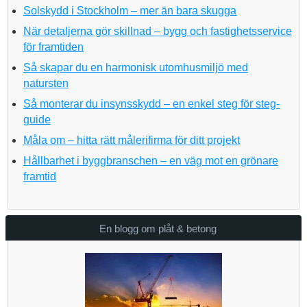
Solskydd i Stockholm – mer än bara skugga
När detaljerna gör skillnad – bygg och fastighetsservice
för framtiden
Så skapar du en harmonisk utomhusmiljö med
natursten
Så monterar du insynsskydd – en enkel steg för steg-
guide
Måla om – hitta rätt målerifirma för ditt projekt
Hållbarhet i byggbranschen – en väg mot en grönare
framtid
En blogg om plåt & betong