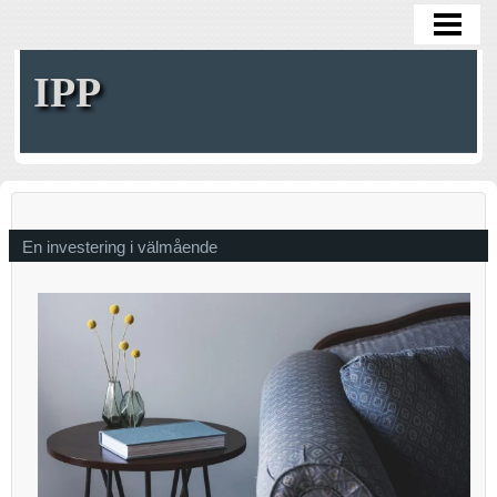
HOME
IPP
En investering i välmående