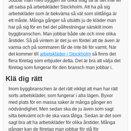
Jobbar man med byggen av olika slag så är det inte fel
att satsa på arbetskläder Stockholm. Att ha på sig
arbetskläder som är bekväma så väl som slittåliga är
ett måste. Många gånger så utsätts ju de kläder man
har på sig för en hel del påfrestningar särskilt inom
byggbranschen. Man jobbar både ute och inne olika
årstider. Så på vintern är det ju en fördel att de även är
varma och på sommaren får de inte bli för varmt. När
det kommer till
arbetskläder i Stockholm
så finns det
flera företag som erbjuder detta. Det är bra att välja det
företag som fungerar för den bransch man jobbar i.
Klä dig rätt
Inom byggbranschen är det rätt viktigt att man har rätt
sorts arbetskläder, som fungerar i alla lägen. Byxor
med plats för en massa saker är många gånger en
nödvändighet. Men sedan ska de ju även som sagt
sitta bekvämt och de ska vara tåliga. Sedan är det som
sagt bra att ha arbetskläder för olika årstider. Många
gånger kan de företag man jobbar för stå för