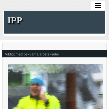
HOME
IPP
Viktigt med bekväma arbetskläder