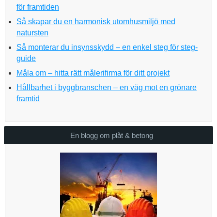
för framtiden
Så skapar du en harmonisk utomhusmiljö med
natursten
Så monterar du insynsskydd – en enkel steg för steg-
guide
Måla om – hitta rätt målerifirma för ditt projekt
Hållbarhet i byggbranschen – en väg mot en grönare
framtid
En blogg om plåt & betong