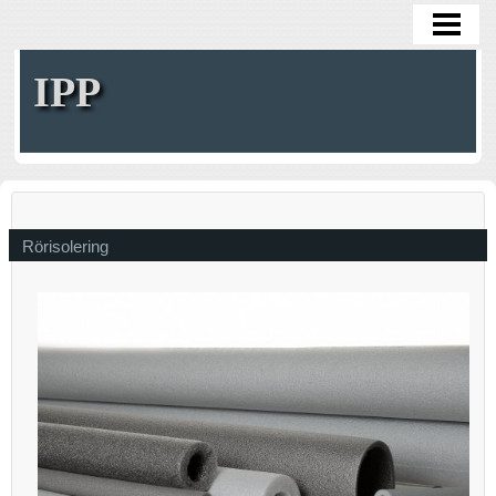
HOME
IPP
Rörisolering