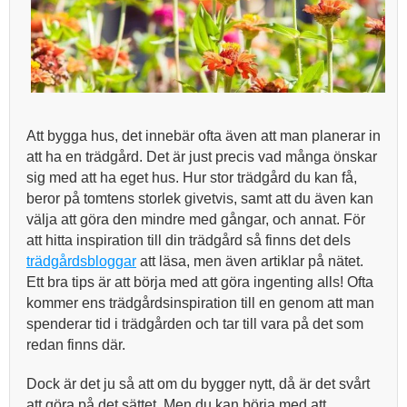
Att bygga hus, det innebär ofta även att man planerar in
att ha en trädgård. Det är just precis vad många önskar
sig med att ha eget hus. Hur stor trädgård du kan få,
beror på tomtens storlek givetvis, samt att du även kan
välja att göra den mindre med gångar, och annat. För
att hitta inspiration till din trädgård så finns det dels
trädgårdsbloggar
att läsa, men även artiklar på nätet.
Ett bra tips är att börja med att göra ingenting alls! Ofta
kommer ens trädgårdsinspiration till en genom att man
spenderar tid i trädgården och tar till vara på det som
redan finns där.
Dock är det ju så att om du bygger nytt, då är det svårt
att göra på det sättet. Men du kan börja med att