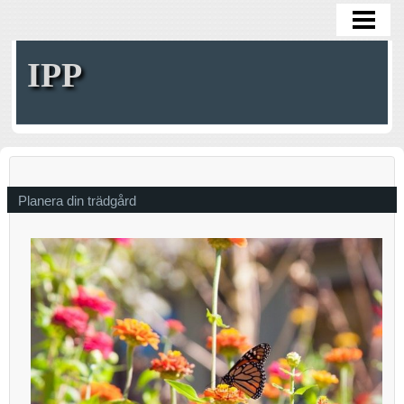
HOME
IPP
Planera din trädgård