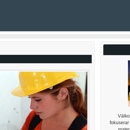
Välkom
fokuserar
materi