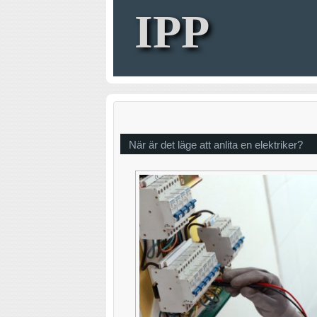
IPP
När är det läge att anlita en elektriker?