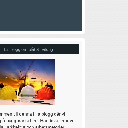
En blogg om plåt & betong
men till denna lilla blogg där vi
 på byggbranschen. Här diskuterar vi
al, arkitektur och arbetsmetoder.