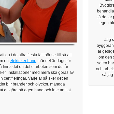
Byggbra
behandlar
så det är 
egen blo
Jag s
byggbrans
är gedige
att du i de allra flesta fall bör se till så att
om den 
som en
elektriker Lund
, när det är dags för
solen har
så finns det en del elarbeten som du får
och arbets
ker, installationer med mera ska göras av
så jag
 certifieringar. Varje år så sker det en
tt det blir bränder och olyckor, mångqa
tat att göra på egen hand och inte anlitat