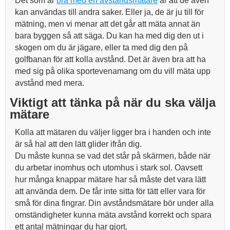
Det som är
bra med en avståndsmätare
är att de även
kan användas till andra saker. Eller ja, de är ju till för
mätning, men vi menar att det går att mäta annat än
bara byggen så att säga. Du kan ha med dig den ut i
skogen om du är jägare, eller ta med dig den på
golfbanan för att kolla avstånd. Det är även bra att ha
med sig på olika sportevenamang om du vill mäta upp
avstånd med mera.
Viktigt att tänka på när du ska välja
mätare
Kolla att mätaren du väljer ligger bra i handen och inte
är så hal att den lätt glider ifrån dig.
Du måste kunna se vad det står på skärmen, både när
du arbetar inomhus och utomhus i stark sol. Oavsett
hur många knappar mätare har så måste det vara lätt
att använda dem. De får inte sitta för tätt eller vara för
små för dina fingrar. Din avståndsmätare bör under alla
omständigheter kunna mäta avstånd korrekt och spara
ett antal mätningar du har gjort.