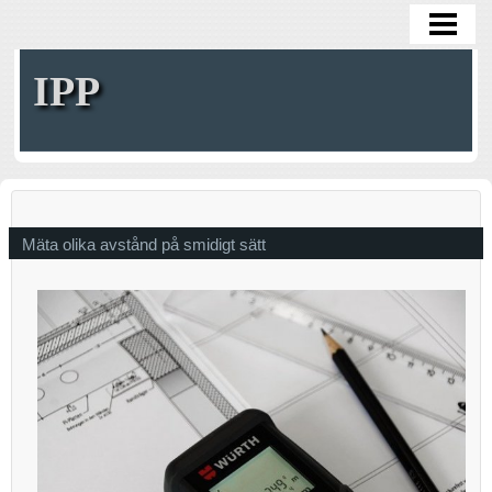
HOME
IPP
Mäta olika avstånd på smidigt sätt