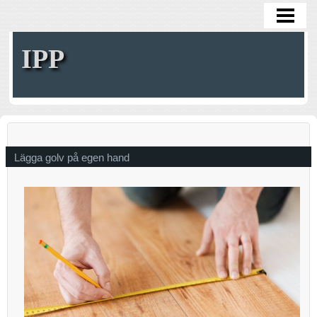
HOME
IPP
Lägga golv på egen hand