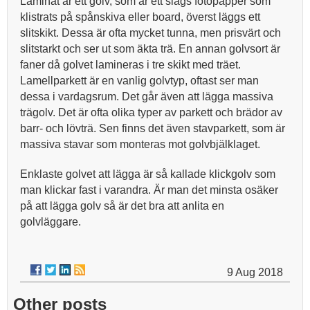
Laminat är ett golv, som är ett slags fotopapper som
klistrats på spånskiva eller board, överst läggs ett
slitskikt. Dessa är ofta mycket tunna, men prisvärt och
slitstarkt och ser ut som äkta trä. En annan golvsort är
faner då golvet lamineras i tre skikt med träet.
Lamellparkett är en vanlig golvtyp, oftast ser man
dessa i vardagsrum. Det går även att lägga massiva
trägolv. Det är ofta olika typer av parkett och brädor av
barr- och lövträ. Sen finns det även stavparkett, som är
massiva stavar som monteras mot golvbjälklaget.
Enklaste golvet att lägga är så kallade klickgolv som
man klickar fast i varandra. Är man det minsta osäker
på att lägga golv så är det bra att anlita en
golvläggare.
9 Aug 2018
Other posts