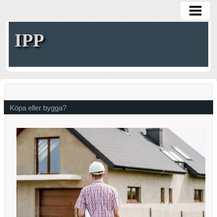
HOME
IPP
Köpa eller bygga?