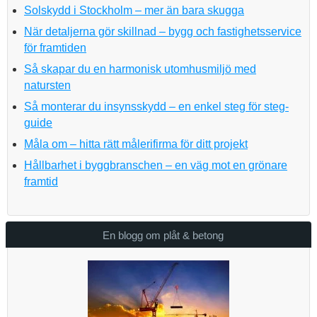
Solskydd i Stockholm – mer än bara skugga
När detaljerna gör skillnad – bygg och fastighetsservice
för framtiden
Så skapar du en harmonisk utomhusmiljö med
natursten
Så monterar du insynsskydd – en enkel steg för steg-
guide
Måla om – hitta rätt målerifirma för ditt projekt
Hållbarhet i byggbranschen – en väg mot en grönare
framtid
En blogg om plåt & betong