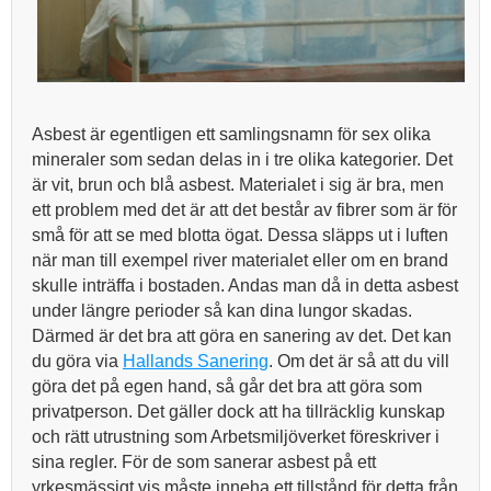
Asbest är egentligen ett samlingsnamn för sex olika
mineraler som sedan delas in i tre olika kategorier. Det
är vit, brun och blå asbest. Materialet i sig är bra, men
ett problem med det är att det består av fibrer som är för
små för att se med blotta ögat. Dessa släpps ut i luften
när man till exempel river materialet eller om en brand
skulle inträffa i bostaden. Andas man då in detta asbest
under längre perioder så kan dina lungor skadas.
Därmed är det bra att göra en sanering av det. Det kan
du göra via
Hallands Sanering
. Om det är så att du vill
göra det på egen hand, så går det bra att göra som
privatperson. Det gäller dock att ha tillräcklig kunskap
och rätt utrustning som Arbetsmiljöverket föreskriver i
sina regler. För de som sanerar asbest på ett
yrkesmässigt vis måste inneha ett tillstånd för detta från