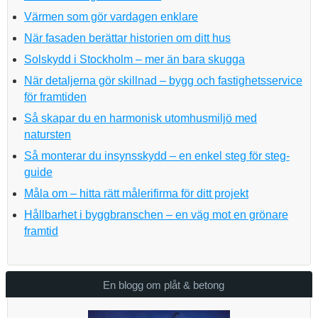
Värmen som gör vardagen enklare
När fasaden berättar historien om ditt hus
Solskydd i Stockholm – mer än bara skugga
När detaljerna gör skillnad – bygg och fastighetsservice
för framtiden
Så skapar du en harmonisk utomhusmiljö med
natursten
Så monterar du insynsskydd – en enkel steg för steg-
guide
Måla om – hitta rätt målerifirma för ditt projekt
Hållbarhet i byggbranschen – en väg mot en grönare
framtid
En blogg om plåt & betong