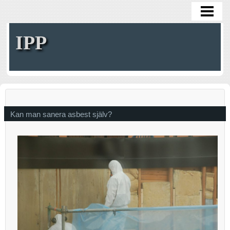
HOME
IPP
Kan man sanera asbest själv?