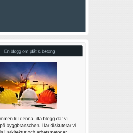
En blogg om plåt & betong
men till denna lilla blogg där vi
 på byggbranschen. Här diskuterar vi
al, arkitektur och arbetsmetoder.