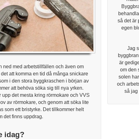
Byggbra
behandlar
så det är 
egen blo
Jag s
byggbrans
är gedige
 ned med arbetstillfällen och även om
om den 
 det att komma en tid då många snickare
solen har
a som i den stora byggkraschen i början av
och arbets
er att behöva söka sig till nya yrken.
så jag
ar upp det mesta kring rörmokare och VVS
hov av rörmokare, och genom att söka lite
as som ett bristyrke. Det tillkommer helt
m det finns uppdrag.
e idag?