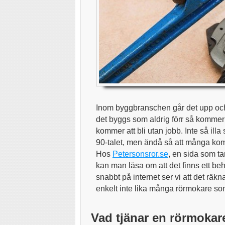
Inom byggbranschen går det upp och
det byggs som aldrig förr så kommer
kommer att bli utan jobb. Inte så ill
90-talet, men ändå så att många komm
Hos
Petersonsror.se
, en sida som t
kan man läsa om att det finns ett be
snabbt på internet ser vi att det räkn
enkelt inte lika många rörmokare so
Vad tjänar en rörmokar