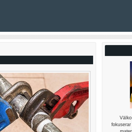
Välkom
fokuserar
materi