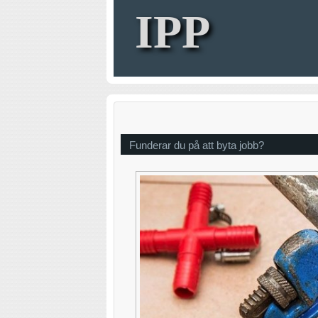
IPP
Funderar du på att byta jobb?