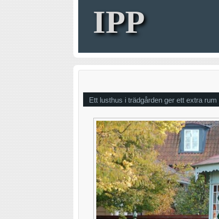
IPP
Ett lusthus i trädgården ger ett extra rum