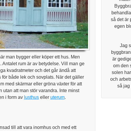
Byggbra
behandlar
så det är 
egen blo
Jag s
byggbrans
 när man bygger eller köper ett hus. Men
är gedige
. Antalet rum är av betydelse. Vill man ge
om den 
ga kvadratmeter och det går ändå att
solen har
 för både lek och sovplats. När det gäller
och arbets
m med skärmar eller gröna växter för att
så jag
utan att man stör varandra. Inte minst
en i form av
lusthus
eller
uterum
.
nsad till att vara inomhus och med ett