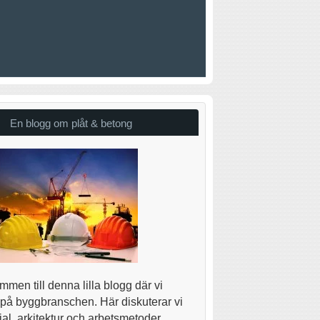
En blogg om plåt & betong
men till denna lilla blogg där vi
 på byggbranschen. Här diskuterar vi
al, arkitektur och arbetsmetoder.