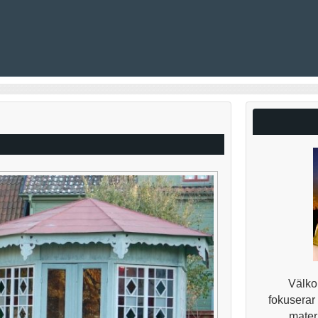
Välkom
fokuserar
materi