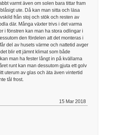
nabbt varmt även om solen bara tittar fram
er blåsigt ute. Då kan man sitta och läsa
avskild från stoj och stök och resten av
odla där. Många växter trivs i det varma
er i fönstren kan man ha stora odlingar i
dessutom den fördelen att det monteras i
et får del av husets värme och nattetid avger
et blir ett jämnt klimat som både
kan man ha fester långt in på kvällarna
ret runt kan man dessutom gjuta ett golv
tt uterum av glas och äta även vintertid
e tål frost.
15 Mar 2018