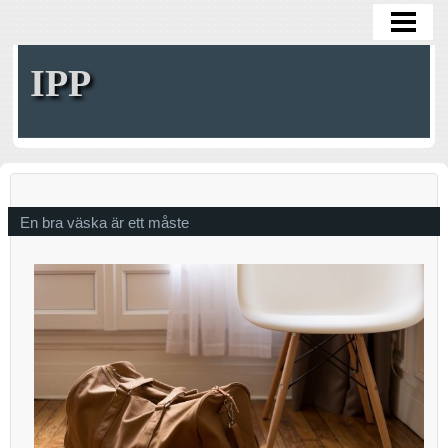
HOME
IPP
En bra väska är ett måste