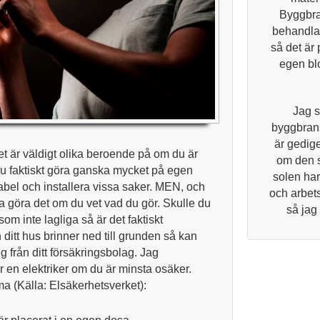
Byggbra
behandlar
så det är 
egen blo
Jag s
byggbrans
är gedige
et är väldigt olika beroende på om du är
om den 
u faktiskt göra ganska mycket på egen
solen har
kabel och installera vissa saker. MEN, och
och arbets
ra göra det om du vet vad du gör. Skulle du
så jag
 som inte lagliga så är det faktiskt
 ditt hus brinner ned till grunden så kan
ng från ditt försäkringsbolag. Jag
r en elektriker om du är minsta osäker.
ma (Källa: Elsäkerhetsverket):