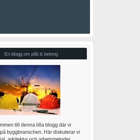
En blogg om plåt & betong
men till denna lilla blogg där vi
 på byggbranschen. Här diskuterar vi
al, arkitektur och arbetsmetoder.