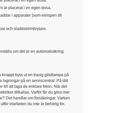
r placerat i en egen dosa.
m är placerat i en egen dosa.
addar i apparater (som elvispen till
par och sladdströmbrytare.
terställa om det är en automatsäkring.
du knappt byta ut en trasig glödlampa på
 lagningar på en serviscentral. På ditt
 till att laga de enklare felen. När det
ktriker tillkallas. Varför får du göra mer
r? Det handlar om försäkringar. Varken
 utför elarbeten du inte är behörig för.