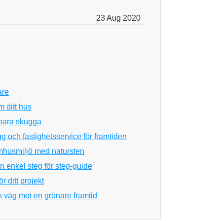
23 Aug 2020
are
m ditt hus
 bara skugga
gg och fastighetsservice för framtiden
mhusmiljö med natursten
 enkel steg för steg-guide
r ditt projekt
 väg mot en grönare framtid