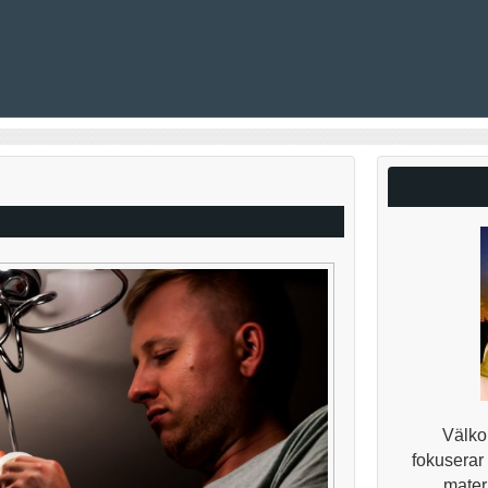
Välkom
fokuserar
materi