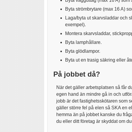
Byta vägguttag (max 16 A) som ä
Byta strömbrytare (max 16 A) so
Laga/byta ut skarvsladdar och sl
exempel).
Montera skarvsladdar, stickprop
Byta lamphållare.
Byta glödlampor.
Byta ut en trasig säkring eller å
På jobbet då?
När det gäller arbetsplatsen så får 
egen hand än mindre gå in och utföra
jobb är det fastighetsskötaren som ser
gäller större fel på elen så SKA en ele
hemma än på jobbet kanske du fråga
du eller ditt företag är skyddat om du