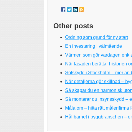
Other posts
Ordning som grund för ny start
En investering i välmående
Värmen som gör vardagen enkl
När fasaden berättar historien o
Solskydd i Stockholm – mer än
När detaljerna gör skillnad – by
Så skapar du en harmonisk uto
Så monterar du insynsskydd – en
Måla om – hitta rätt målerifirma fö
Hållbarhet i byggbranschen – en