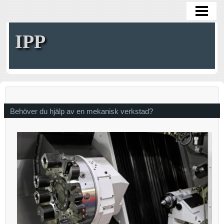
HOME
IPP
Behöver du hjälp av en mekanisk verkstad?