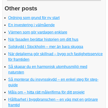
Other posts
Ordning som grund för ny start
En investering i välmående
Värmen som gör vardagen enklare
När fasaden berättar historien om ditt hus
Solskydd i Stockholm – mer än bara skugga
När detaljerna gör skillnad – bygg och fastighetsservice
för framtiden
Så skapar du en harmonisk utomhusmiljö med
natursten
Så monterar du insynsskydd – en enkel steg för steg-
guide
Måla om – hitta rätt målerifirma för ditt projekt
Hållbarhet i byggbranschen – en väg mot en grönare
framtid