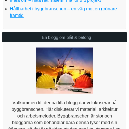
Måla om – hitta rätt målerifirma för ditt projekt
Hållbarhet i byggbranschen – en väg mot en grönare
framtid
En blogg om plåt & betong
Välkommen till denna lilla blogg där vi fokuserar på
byggbranschen. Här diskuterar vi material, arkitektur
och arbetsmetoder. Byggbranschen är stor och
bloggarna som behandlar bara denna lyser med sin