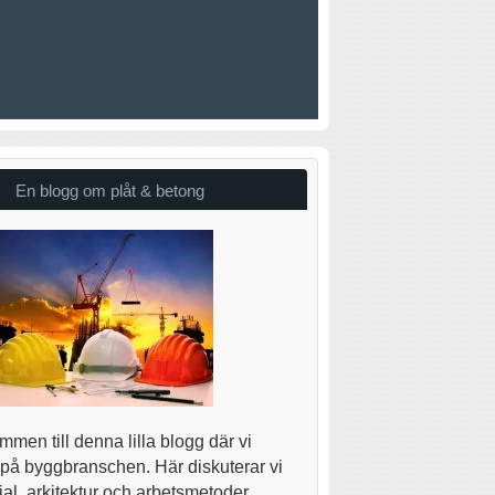
En blogg om plåt & betong
men till denna lilla blogg där vi
 på byggbranschen. Här diskuterar vi
al, arkitektur och arbetsmetoder.