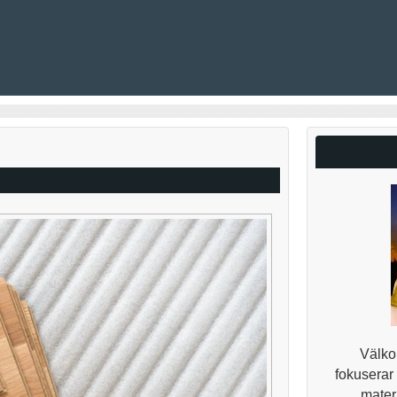
Välkom
fokuserar
materi