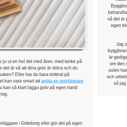
Byggbra
behandlar
så det är 
egen blo
Jag s
byggbrans
är gedige
its ju ut en hel del med åren, med tanke på
om den 
det är så att dina golv är slitna och du
solen har
saken? Eller har du bara tröttnat på
och arbets
Det kan vara smart att
anlita en golvläggare
så jag
u kan så klart lägga golv på egen hand
 nog.
lvläggare i Göteborg eller gör det på egen