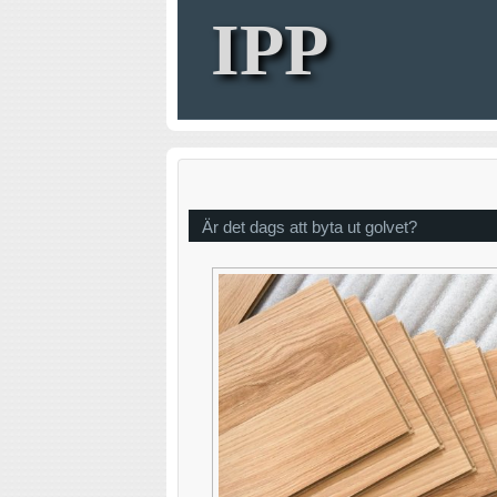
IPP
Är det dags att byta ut golvet?